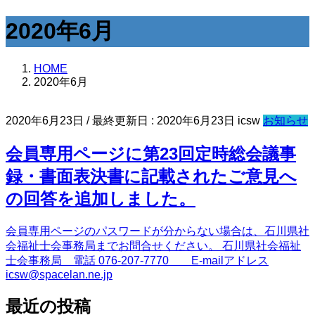
2020年6月
HOME
2020年6月
2020年6月23日
/ 最終更新日 :
2020年6月23日
icsw
お知らせ
会員専用ページに第23回定時総会議事
録・書面表決書に記載されたご意見へ
の回答を追加しました。
会員専用ページのパスワードが分からない場合は、石川県社
会福祉士会事務局までお問合せください。 石川県社会福祉
士会事務局 電話 076-207-7770 E-mailアドレス
icsw@spacelan.ne.jp
最近の投稿