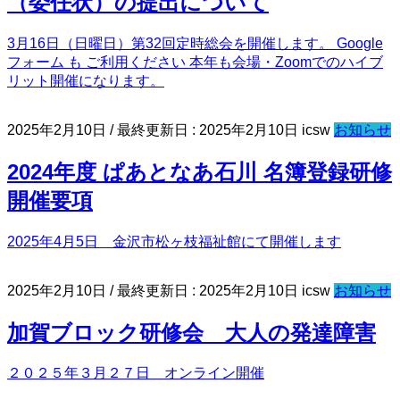
（委任状）の提出について
3月16日（日曜日）第32回定時総会を開催します。 Google
フォーム も ご利用ください 本年も会場・Zoomでのハイブ
リット開催になります。
2025年2月10日
/ 最終更新日 :
2025年2月10日
icsw
お知らせ
2024年度 ぱあとなあ石川 名簿登録研修
開催要項
2025年4月5日 金沢市松ヶ枝福祉館にて開催します
2025年2月10日
/ 最終更新日 :
2025年2月10日
icsw
お知らせ
加賀ブロック研修会 大人の発達障害
２０２５年３月２７日 オンライン開催