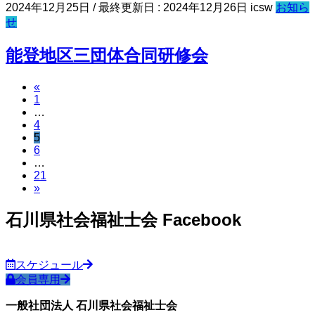
2024年12月25日
/ 最終更新日 :
2024年12月26日
icsw
お知ら
せ
能登地区三団体合同研修会
«
投
ペ
1
稿
…
ー
ペ
4
ジ
の
ペ
5
ー
ペ
6
ー
ジ
ペ
…
ー
ジ
ペ
21
ー
ジ
»
ー
ジ
ジ
石川県社会福祉士会 Facebook
送
り
スケジュール
会員専用
一般社団法人 石川県社会福祉士会